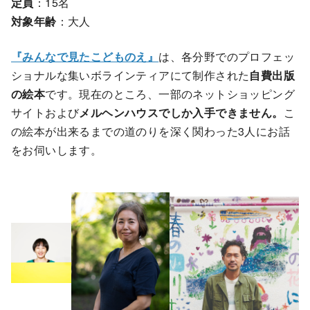
定員
：15名
対象年齢
：大人
『みんなで見たこどものえ』
は、各分野でのプロフェッ
ショナルな集いボラインティアにて制作された
自費出版
の絵本
です。現在のところ、一部のネットショッピング
サイトおよび
メルヘンハウスでしか入手できません。
こ
の絵本が出来るまでの道のりを深く関わった3人にお話
をお伺いします。