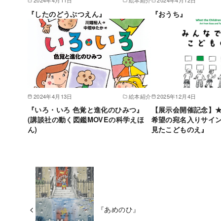
2024年4月11日
絵本紹介
2024年4月12日
『したのどうぶつえん』
『おうち』
2024年4月13日
絵本紹介
2025年12月4日
『いろ・いろ 色覚と進化のひみつ』
【展示会開催記念】
(講談社の動く図鑑MOVEの科学えほ
希望の宛名入りサイ
ん)
見たこどものえ』
『あめのひ』