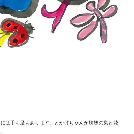
んには手も足もあります。とかげちゃんが蜘蛛の巣と花
た。