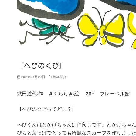
『へびのくび』
2024年4月20日
絵本紹介
織田道代/作 きくちちき/絵 26P フレーベル館
【へびのクビってどこ？】
へびくんはとかげちゃんは仲良しです。とかげちゃ
びらと葉っぱでとっても綺麗なスカーフを作りまし