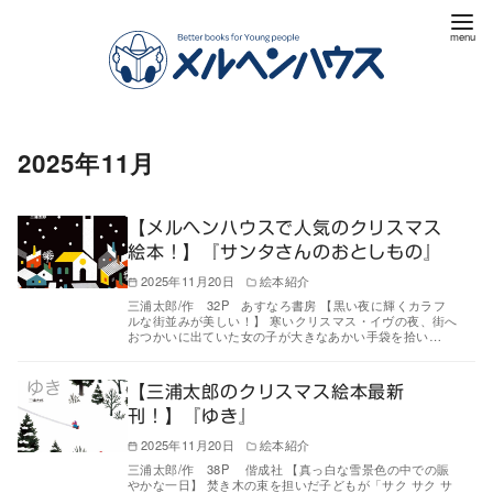
2025年11月
【メルヘンハウスで人気のクリスマス
絵本！】『サンタさんのおとしもの』
2025年11月20日
絵本紹介
三浦太郎/作 32P あすなろ書房 【黒い夜に輝くカラフ
ルな街並みが美しい！】 寒いクリスマス・イヴの夜、街へ
おつかいに出ていた女の子が大きなあかい手袋を拾い…
【三浦太郎のクリスマス絵本最新
刊！】『ゆき』
2025年11月20日
絵本紹介
三浦太郎/作 38P 偕成社 【真っ白な雪景色の中での賑
やかな一日】 焚き木の束を担いだ子どもが「サク サク サ