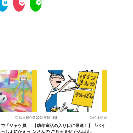
絵本紹介
2024年9月3日
絵本紹介
けで「ジャケ買
【幼年童話の入り口に最適！】『パイ
いっしょにかえっ
ンさんの ごちゃまぜ かんばん』