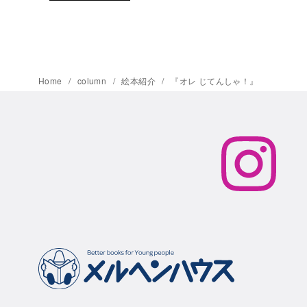
Home
column
絵本紹介
『オレ じてんしゃ！』