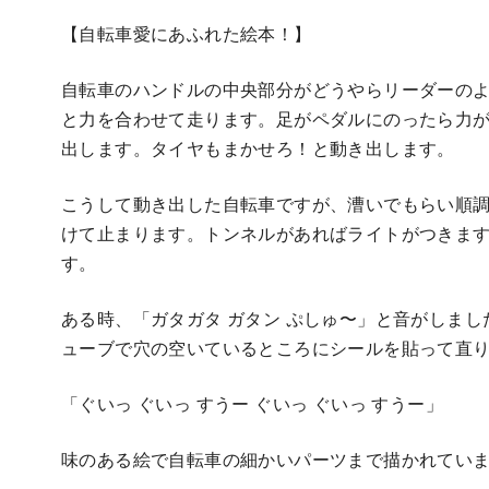
【自転車愛にあふれた絵本！】
自転車のハンドルの中央部分がどうやらリーダーの
と力を合わせて走ります。足がペダルにのったら力
出します。タイヤもまかせろ！と動き出します。
こうして動き出した自転車ですが、漕いでもらい順
けて止まります。トンネルがあればライトがつきま
す。
ある時、「ガタガタ ガタン ぷしゅ〜」と音がしま
ューブで穴の空いているところにシールを貼って直
「ぐいっ ぐいっ すうー ぐいっ ぐいっ すうー」
味のある絵で自転車の細かいパーツまで描かれてい