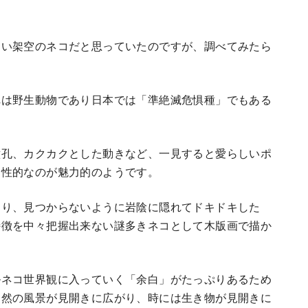
ない架空のネコだと思っていたのですが、調べてみたら
れは野生動物であり日本では「準絶滅危惧種」でもある
瞳孔、カクカクとした動きなど、一見すると愛らしいポ
野性的なのが魅力的のようです。
たり、見つからないように岩陰に隠れてドキドキした
特徴を中々把握出来ない謎多きネコとして木版画で描か
ルネコ世界観に入っていく「余白」がたっぷりあるため
自然の風景が見開きに広がり、時には生き物が見開きに