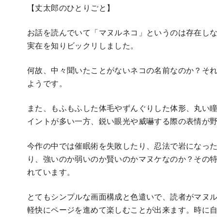
【丈太郎のひとりごと】
お話を読んでいて「マヌルネコ」というのは存在し
実在を知りビックリしました。
何故、中々聞いたことがないネコの名前なのか？そ
ようです。
また、もふもふした体毛やずんぐりした体形、丸い
イントが多い一方、鋭い眼光や威嚇する際の表情が
今作の中では催眠術を失敗したり、忍法で岩になっ
り、強いのか弱いのか賢いのかマヌケなのか？その
れています。
とてもシンプルな画面構成と色遣いで、読者がマヌ
軽快にページを進めて楽しむことが出来ます。時に