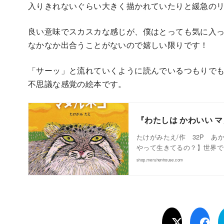
入りきれないぐらい大きく描かれていたりと緩急の
良い意味でスカスカな感じが、僕はとっても気に入
なかなか出合うことがないので嬉しい限りです！
「サーッ」と流れていくように読んでいるつもりで
不思議な感覚の絵本です。
『わたしは かわいい マ
たけがみたえ/作 32P 
やって生きてるの？】世界で
shop.meruhenhouse.com